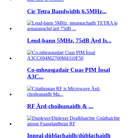
Cìr Tetra Bandwidth 6.5MHz...
Leud-bann 5MHz, 75dB Àrd Is...
Co-mheasgadair Cuas PIM Ìosal
A3C...
RF Àrd-choileanaidh & ...
Inneal-dùblachaidh/dùblachaidh