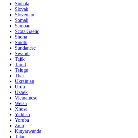
Sinhala
Slovak
Slovenian
Somali
Samoan
Scots Gaelic
Shona
Sindhi
Sundanese
Swahili
Tajik
Tamil
Telugu
Thai
Ukrainian
Urdu
Uzbek
Vietnamese
Welsh
Xhosa
Yiddish
Yoruba
Zulu
Kinyarwanda
Tatar