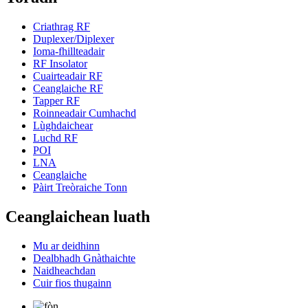
Criathrag RF
Duplexer/Diplexer
Ioma-fhillteadair
RF Insolator
Cuairteadair RF
Ceanglaiche RF
Tapper RF
Roinneadair Cumhachd
Lùghdaichear
Luchd RF
POI
LNA
Ceanglaiche
Pàirt Treòraiche Tonn
Ceanglaichean luath
Mu ar deidhinn
Dealbhadh Gnàthaichte
Naidheachdan
Cuir fios thugainn