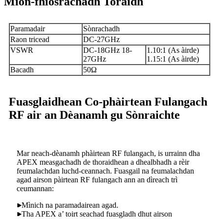
Mion-fhiosrachadh Toraidh
Paramadair
Sònrachadh
Raon tricead
DC-27GHz
VSWR
DC-18GHz 18-
1.10:1 (As àirde)
27GHz
1.15:1 (As àirde)
Bacadh
50Ω
Fuasglaidhean Co-phàirtean Fulangach
RF air an Dèanamh gu Sònraichte
Mar neach-dèanamh phàirtean RF fulangach, is urrainn dha
APEX measgachadh de thoraidhean a dhealbhadh a rèir
feumalachdan luchd-ceannach. Fuasgail na feumalachdan
agad airson pàirtean RF fulangach ann an dìreach trì
ceumannan:
Mìnich na paramadairean agad.
Tha APEX a’ toirt seachad fuasgladh dhut airson