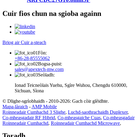
Cuir fios chun na sgioba againn
Briog air Cuir a-steach
Fòn:
+86-28-85555062
Bogsa-puist:
sales@apextech-mw.com
Seòladh:
Ionad Teicneòlais Yuehu, Sgìre Wuhou, Chengdu 610000,
Sichuan, Sìona
© Dlighe-sgrìobhaidh - 2010-2026: Gach còir glèidhte.
Mapa-làraich
-
AMP Mobile
Roinneadair Cumhachd 3 Slighe
,
Luchd-saothrachaidh Duplexer
,
Co-mheasgadair RF Hibrid
,
Co-mheasgaiche Cuas
,
Co-mheasgadair
Roinneadair Cumhachd
,
Roinneadair Cumhachd Microwave
,
Toradh