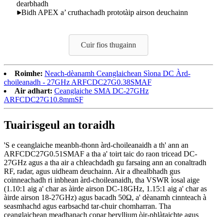
dearbhadh
Bidh APEX a’ cruthachadh prototàip airson deuchainn
Cuir fios thugainn
Roimhe:
Neach-dèanamh Ceanglaichean Sìona DC Àrd-
choileanadh - 27GHz ARFCDC27G0.38SMAF
Air adhart:
Ceanglaiche SMA DC-27GHz
ARFCDC27G10.8mmSF
Tuairisgeul an toraidh
'S e ceanglaiche meanbh-thonn àrd-choileanaidh a th' ann an
ARFCDC27G0.51SMAF a tha a' toirt taic do raon tricead DC-
27GHz agus a tha air a chleachdadh gu farsaing ann an conaltradh
RF, radar, agus uidheam deuchainn. Air a dhealbhadh gus
coinneachadh ri inbhean àrd-choileanaidh, tha VSWR ìosal aige
(1.10:1 aig a' char as àirde airson DC-18GHz, 1.15:1 aig a' char as
àirde airson 18-27GHz) agus bacadh 50Ω, a' dèanamh cinnteach à
seasmhachd agus earbsachd tar-chuir chomharran. Tha
ceanglaichean meadhanach copar beryllium òir-phlàtaichte agus