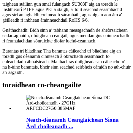
taighean stàilinn gun smal fulangach SU303F aig an toradh le
inslitheoirí PTFE agus PEI a-staigh, a' toirt seachad seasmhachd
agus strì an aghaidh creimeadh sàr-mhath, agus aig an aon àm a'
gèilleadh ri inbhean àrainneachdail RoHS 6/6.
Gnàthachadh: Bidh sinn a’ tabhann measgachadh de sheòrsaichean
eadar-aghaidh, dhòighean ceangail, agus meudan gus coinneachadh
ri feumalachdan sònraichte diofar luchd-ceannach.
Barantas trì bliadhna: Tha barantas càileachd trì bliadhna aig an
toradh gus dèanamh cinnteach à obrachadh seasmhach fo
chleachdadh àbhaisteach. Ma thachras duilgheadasan càileachd rè
na h-ùine barantais, bheir sinn seachad seirbheis càraidh no ath-chuir
an-asgaidh.
toraidhean co-cheangailte
Neach-dèanamh Ceanglaichean Sìona
Àrd-choileanadh ...