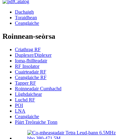
Catalog
Dachaigh
Toraidhean
Ceanglaiche
Roinnean-seòrsa
Criathrag RF
Duplexer/Diplexer
Ioma-fhillteadair
RF Insolator
Cuairteadair RF
Ceanglaiche RF
Tapper RF
Roinneadair Cumhachd
Lùghdaichear
Luchd RF
POI
LNA
Ceanglaiche
Pàirt Treòraiche Tonn