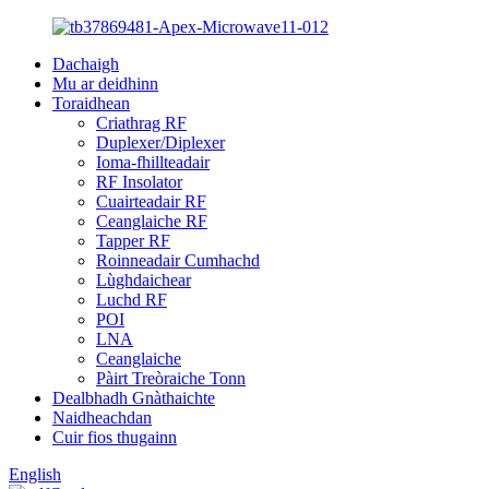
Dachaigh
Mu ar deidhinn
Toraidhean
Criathrag RF
Duplexer/Diplexer
Ioma-fhillteadair
RF Insolator
Cuairteadair RF
Ceanglaiche RF
Tapper RF
Roinneadair Cumhachd
Lùghdaichear
Luchd RF
POI
LNA
Ceanglaiche
Pàirt Treòraiche Tonn
Dealbhadh Gnàthaichte
Naidheachdan
Cuir fios thugainn
English