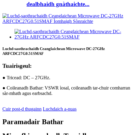
dealbhaidh gnàthaichte...
Luchd-saothrachaidh Ceanglaichean Microwave DC-27GHz
ARFCDC27G0.51SMAF
Tuairisgeul:
● Tricead: DC – 27GHz.
● Coileanadh Bathar: VSWR ìosal, coileanadh tar-chuir comharran
sàr-mhath agus earbsachd.
Cuir post-d thugainn
Luchdaich a-nuas
Paramadair Bathar