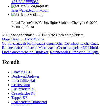
+86-28-85555062
Bogsa-puist:
sales@apextech-mw.com
Seòladh:
Ionad Teicneòlais Yuehu, Sgìre Wuhou, Chengdu 610000,
Sichuan, Sìona
© Dlighe-sgrìobhaidh - 2010-2026: Gach còir glèidhte.
Mapa-làraich
-
AMP Mobile
Co-mheasgadair Roinneadair Cumhachd
,
Co-mheasgaiche Cuas
,
Roinneadair Cumhachd Microwave
,
Co-mheasgadair RF Hibrid
,
Luchd-saothrachaidh Duplexer
,
Roinneadair Cumhachd 3 Slighe
,
Toradh
Criathrag RF
Duplexer/Diplexer
Ioma-fhillteadair
RF Insolator
Cuairteadair RF
Ceanglaiche RF
Tapper RF
Roinneadair Cumhachd