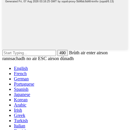
Brùth air enter airson
rannsachadh no air ESC airson dùnadh
English
French
German
Portuguese
Spanish
Japanese
Korean
Arabic
Irish
Greek
Turkish
Italian