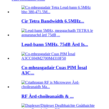
Cìr Tetra Bandwidth 6.5MHz...
Leud-bann 5MHz, 75dB Àrd Is...
Co-mheasgadair Cuas PIM Ìosal
A3C...
RF Àrd-choileanaidh & ...