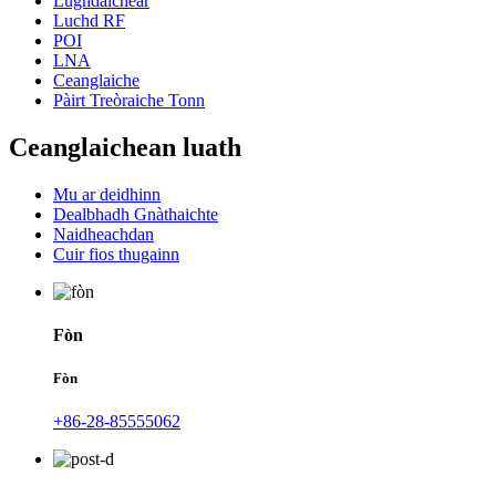
Lùghdaichear
Luchd RF
POI
LNA
Ceanglaiche
Pàirt Treòraiche Tonn
Ceanglaichean luath
Mu ar deidhinn
Dealbhadh Gnàthaichte
Naidheachdan
Cuir fios thugainn
Fòn
Fòn
+86-28-85555062