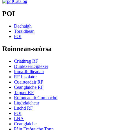
Catalog
POI
Dachaigh
Toraidhean
POI
Roinnean-seòrsa
Criathrag RF
Duplexer/Diplexer
Ioma-fhillteadair
RF Insolator
Cuairteadair RF
Ceanglaiche RF
Tapper RF
Roinneadair Cumhachd
Lùghdaichear
Luchd RF
POI
LNA
Ceanglaiche
Pàirt Treòraiche Tonn