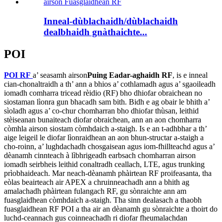
Inneal-dùblachaidh/dùblachaidh
dealbhaidh gnàthaichte...
POI
POI RF
a’ seasamh airson
Puing Eadar-aghaidh RF
, is e inneal
cian-chonaltraidh a th’ ann a bhios a’ cothlamadh agus a’ sgaoileadh
iomadh comharra tricead rèidio (RF) bho dhiofar obraichean no
siostaman lìonra gun bhacadh sam bith. Bidh e ag obair le bhith a’
sìoladh agus a’ co-chur chomharran bho dhiofar thùsan, leithid
stèiseanan bunaiteach diofar obraichean, ann an aon chomharra
còmhla airson siostam còmhdaich a-staigh. Is e an t-adhbhar a th’
aige leigeil le diofar lìonraidhean an aon bhun-structar a-staigh a
cho-roinn, a’ lughdachadh chosgaisean agus iom-fhillteachd agus a’
dèanamh cinnteach à lìbhrigeadh earbsach chomharran airson
iomadh seirbheis leithid conaltradh ceallach, LTE, agus trunking
prìobhaideach. Mar neach-dèanamh phàirtean RF proifeasanta, tha
eòlas beairteach air APEX a chruinneachadh ann a bhith ag
amalachadh phàirtean fulangach RF, gu sònraichte ann am
fuasglaidhean còmhdaich a-staigh. Tha sinn dealasach a thaobh
fuasglaidhean RF POI a tha air an dèanamh gu sònraichte a thoirt do
luchd-ceannach gus coinneachadh ri diofar fheumalachdan