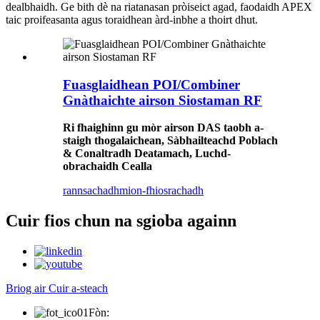
dealbhaidh. Ge bith dè na riatanasan pròiseict agad, faodaidh APEX
taic proifeasanta agus toraidhean àrd-inbhe a thoirt dhut.
Fuasglaidhean POI/Combiner
Gnàthaichte airson Siostaman RF
Ri fhaighinn gu mòr airson DAS taobh a-
staigh thogalaichean, Sàbhailteachd Poblach
& Conaltradh Deatamach, Luchd-
obrachaidh Cealla
rannsachadh
mion-fhiosrachadh
Cuir fios chun na sgioba againn
Briog air Cuir a-steach
Fòn: