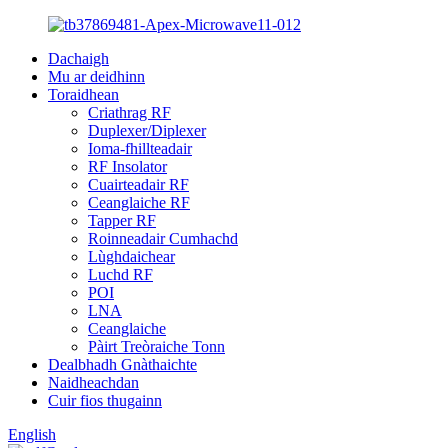
Dachaigh
Mu ar deidhinn
Toraidhean
Criathrag RF
Duplexer/Diplexer
Ioma-fhillteadair
RF Insolator
Cuairteadair RF
Ceanglaiche RF
Tapper RF
Roinneadair Cumhachd
Lùghdaichear
Luchd RF
POI
LNA
Ceanglaiche
Pàirt Treòraiche Tonn
Dealbhadh Gnàthaichte
Naidheachdan
Cuir fios thugainn
English