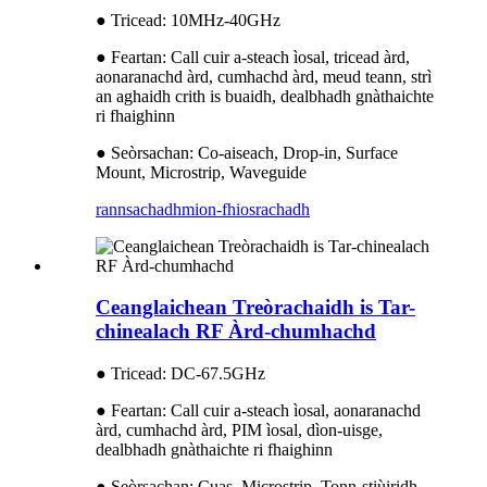
● Tricead: 10MHz-40GHz
● Feartan: Call cuir a-steach ìosal, tricead àrd,
aonaranachd àrd, cumhachd àrd, meud teann, strì
an aghaidh crith is buaidh, dealbhadh gnàthaichte
ri fhaighinn
● Seòrsachan: Co-aiseach, Drop-in, Surface
Mount, Microstrip, Waveguide
rannsachadh
mion-fhiosrachadh
Ceanglaichean Treòrachaidh is Tar-
chinealach RF Àrd-chumhachd
● Tricead: DC-67.5GHz
● Feartan: Call cuir a-steach ìosal, aonaranachd
àrd, cumhachd àrd, PIM ìosal, dìon-uisge,
dealbhadh gnàthaichte ri fhaighinn
● Seòrsachan: Cuas, Microstrip, Tonn-stiùiridh