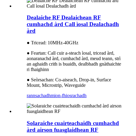
Dealaiche RF Dealaichean RF
cumhachd àrd Call ìosal Dealachadh
àrd
● Tricead: 10MHz-40GHz
● Feartan: Call cuir a-steach ìosal, tricead àrd,
aonaranachd àrd, cumhachd àrd, meud teann, strì
an aghaidh crith is buaidh, dealbhadh gnàthaichte
ri fhaighinn
● Seòrsachan: Co-aiseach, Drop-in, Surface
Mount, Microstrip, Waveguide
rannsachadh
mion-fhiosrachadh
Solaraiche cuairteachaidh cumhachd
àrd airson fuasglaidhean RF