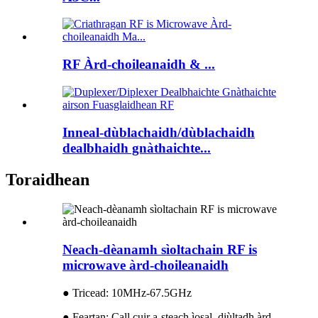
RF Àrd-choileanaidh & ...
Inneal-dùblachaidh/dùblachaidh
dealbhaidh gnàthaichte...
Toraidhean
Neach-dèanamh sìoltachain RF is
microwave àrd-choileanaidh
● Tricead: 10MHz-67.5GHz
● Feartan: Call cuir a-steach ìosal, diùltadh àrd,