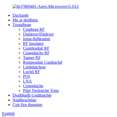
Dachaigh
Mu ar deidhinn
Toraidhean
Criathrag RF
Duplexer/Diplexer
Ioma-fhillteadair
RF Insolator
Cuairteadair RF
Ceanglaiche RF
Tapper RF
Roinneadair Cumhachd
Lùghdaichear
Luchd RF
POI
LNA
Ceanglaiche
Pàirt Treòraiche Tonn
Dealbhadh Gnàthaichte
Naidheachdan
Cuir fios thugainn
English