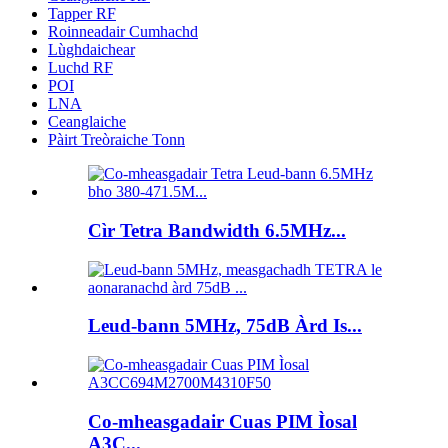
Tapper RF
Roinneadair Cumhachd
Lùghdaichear
Luchd RF
POI
LNA
Ceanglaiche
Pàirt Treòraiche Tonn
Cìr Tetra Bandwidth 6.5MHz...
Leud-bann 5MHz, 75dB Àrd Is...
Co-mheasgadair Cuas PIM Ìosal
A3C...