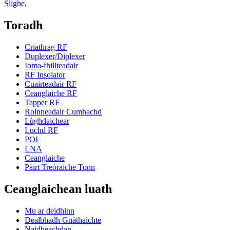
Slighe
,
Toradh
Criathrag RF
Duplexer/Diplexer
Ioma-fhillteadair
RF Insolator
Cuairteadair RF
Ceanglaiche RF
Tapper RF
Roinneadair Cumhachd
Lùghdaichear
Luchd RF
POI
LNA
Ceanglaiche
Pàirt Treòraiche Tonn
Ceanglaichean luath
Mu ar deidhinn
Dealbhadh Gnàthaichte
Naidheachdan