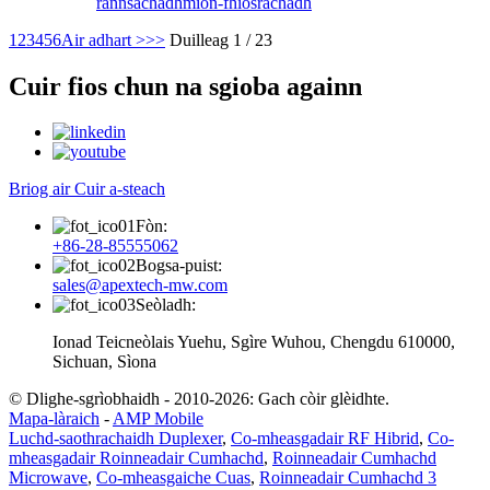
rannsachadh
mion-fhiosrachadh
1
2
3
4
5
6
Air adhart >
>>
Duilleag 1 / 23
Cuir fios chun na sgioba againn
Briog air Cuir a-steach
Fòn:
+86-28-85555062
Bogsa-puist:
sales@apextech-mw.com
Seòladh:
Ionad Teicneòlais Yuehu, Sgìre Wuhou, Chengdu 610000,
Sichuan, Sìona
© Dlighe-sgrìobhaidh - 2010-2026: Gach còir glèidhte.
Mapa-làraich
-
AMP Mobile
Luchd-saothrachaidh Duplexer
,
Co-mheasgadair RF Hibrid
,
Co-
mheasgadair Roinneadair Cumhachd
,
Roinneadair Cumhachd
Microwave
,
Co-mheasgaiche Cuas
,
Roinneadair Cumhachd 3