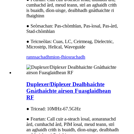
cumhachd àrd, meud teann, strì an aghaidh crith
is buaidh, dìon-uisge, dealbhadh gnàthaichte ri
fhaighinn
● Seòrsachan: Pas-chòmhlan, Pas-ìosal, Pas-àrd,
Stad-chòmhlan
● Teicneòlas: Cuas, LC, Ceirmeag, Dielectric,
Microstrip, Helical, Waveguide
rannsachadh
mion-fhiosrachadh
Duplexer/Diplexer Dealbhaichte
Gnàthaichte airson Fuasglaidhean
RF
● Tricead: 10MHz-67.5GHz
● Feartan: Call cuir a-steach ìosal, aonaranachd
àrd, cumhachd àrd, PIM ìosal, meud teann, strì
an aghaidh crith is buaidh, dìon-uisge, dealbhadh