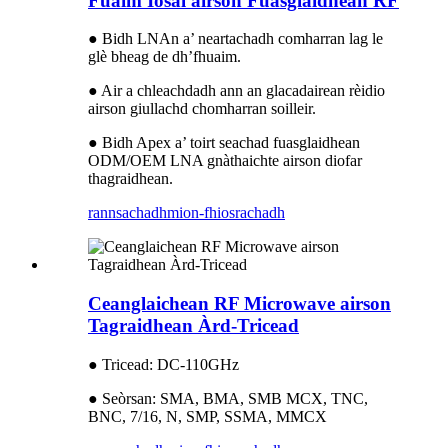
Fuaim Ìosal airson Fuasglaidhean RF
● Bidh LNAn a’ neartachadh comharran lag le
glè bheag de dh’fhuaim.
● Air a chleachdadh ann an glacadairean rèidio
airson giullachd chomharran soilleir.
● Bidh Apex a’ toirt seachad fuasglaidhean
ODM/OEM LNA gnàthaichte airson diofar
thagraidhean.
rannsachadh
mion-fhiosrachadh
Ceanglaichean RF Microwave airson
Tagraidhean Àrd-Tricead
● Tricead: DC-110GHz
● Seòrsan: SMA, BMA, SMB MCX, TNC,
BNC, 7/16, N, SMP, SSMA, MMCX