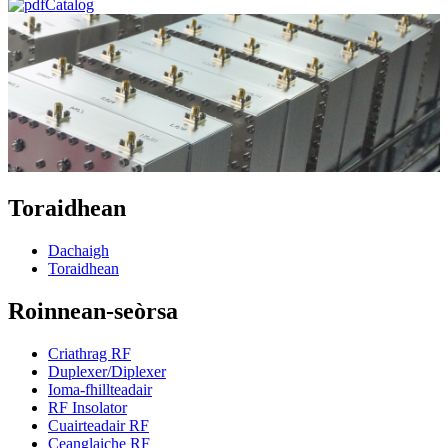
Catalog
Toraidhean
Dachaigh
Toraidhean
Roinnean-seòrsa
Criathrag RF
Duplexer/Diplexer
Ioma-fhillteadair
RF Insolator
Cuairteadair RF
Ceanglaiche RF