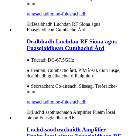
tonn
rannsachadh
mion-fhiosrachadh
Dealbhadh Luchdan RF Sìona agus
Fuasglaidhean Cumhachd Àrd
● Tricead: DC-67.5GHz
● Feartan: Cumhachd àrd, PIM ìosal, dìon-uisge,
dealbhadh gnàthaichte ri fhaighinn
● Seòrsachan: Co-aiseach, Sliseag, Treòraiche-
tonn
rannsachadh
mion-fhiosrachadh
Luchd-saothrachaidh Amplifier