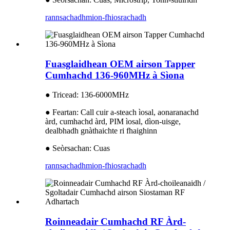
rannsachadh
mion-fhiosrachadh
Fuasglaidhean OEM airson Tapper
Cumhachd 136-960MHz à Sìona
● Tricead: 136-6000MHz
● Feartan: Call cuir a-steach ìosal, aonaranachd
àrd, cumhachd àrd, PIM ìosal, dìon-uisge,
dealbhadh gnàthaichte ri fhaighinn
● Seòrsachan: Cuas
rannsachadh
mion-fhiosrachadh
Roinneadair Cumhachd RF Àrd-