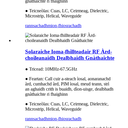
gnàthaichte ri fhaighinn
● Teicneòlas: Cuas, LC, Ceirmeag, Dielectric,
Microstrip, Helical, Waveguide
rannsachadh
mion-fhiosrachadh
Solaraiche Ioma-fhillteadair RF Àrd-
choileanaidh Dealbhaidh Gnàthaichte
● Tricead: 10MHz-67.5GHz
● Feartan: Call cuir a-steach ìosal, aonaranachd
àrd, cumhachd àrd, PIM ìosal, meud teann, strì
an aghaidh crith is buaidh, dìon-uisge, dealbhadh
gnàthaichte ri fhaighinn
● Teicneòlas: Cuas, LC, Ceirmeag, Dielectric,
Microstrip, Helical, Waveguide
rannsachadh
mion-fhiosrachadh