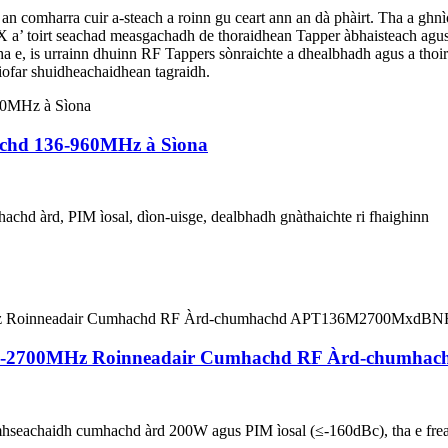
an comharra cuir a-steach a roinn gu ceart ann an dà phàirt. Tha a ghnì
X a’ toirt seachad measgachadh de thoraidhean Tapper àbhaisteach agus
tha e, is urrainn dhuinn RF Tappers sònraichte a dhealbhadh agus a thoir
ofar shuidheachaidhean tagraidh.
chd 136-960MHz à Sìona
hachd àrd, PIM ìosal, dìon-uisge, dealbhadh gnàthaichte ri fhaighinn
36-2700MHz Roinneadair Cumhachd RF Àrd-chumh
hseachaidh cumhachd àrd 200W agus PIM ìosal (≤-160dBc), tha e freag