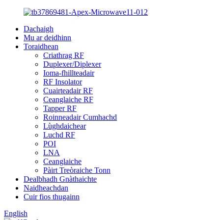
Dachaigh
Mu ar deidhinn
Toraidhean
Criathrag RF
Duplexer/Diplexer
Ioma-fhillteadair
RF Insolator
Cuairteadair RF
Ceanglaiche RF
Tapper RF
Roinneadair Cumhachd
Lùghdaichear
Luchd RF
POI
LNA
Ceanglaiche
Pàirt Treòraiche Tonn
Dealbhadh Gnàthaichte
Naidheachdan
Cuir fios thugainn
English