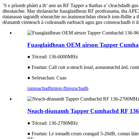
’S e prìomh phàirt a th’ ann an RF Tapper a thathas a’ cleachdadh gus 
dhealaichte. Mar sholaraiche fuasglaidhean RF proifeasanta, tha APE
riatanasan tagraidh sònraichte no àrainneachdan obrach iom-fhillte a 
dèanamh cinnteach à coileanadh earbsach agus gus coinneachadh ri di
Fuasglaidhean OEM airson Tapper Cumha
● Tricead: 136-6000MHz
● Feartan: Call cuir a-steach ìosal, aonaranachd àrd, cum
● Seòrsachan: Cuas
rannsachadh
mion-fhiosrachadh
Neach-dèanamh Tapper Cumhachd RF 1
● Tricead: 136-2700MHz
● Feartan: Le iomadh ceum ceangail 5-20dB, comas làim