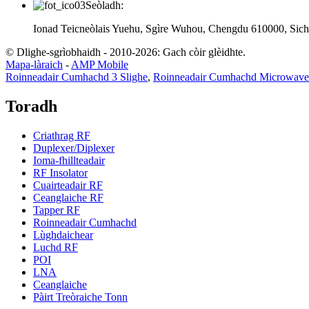
Seòladh:
Ionad Teicneòlais Yuehu, Sgìre Wuhou, Chengdu 610000, Sich
© Dlighe-sgrìobhaidh - 2010-2026: Gach còir glèidhte.
Mapa-làraich
-
AMP Mobile
Roinneadair Cumhachd 3 Slighe
,
Roinneadair Cumhachd Microwave
Toradh
Criathrag RF
Duplexer/Diplexer
Ioma-fhillteadair
RF Insolator
Cuairteadair RF
Ceanglaiche RF
Tapper RF
Roinneadair Cumhachd
Lùghdaichear
Luchd RF
POI
LNA
Ceanglaiche
Pàirt Treòraiche Tonn