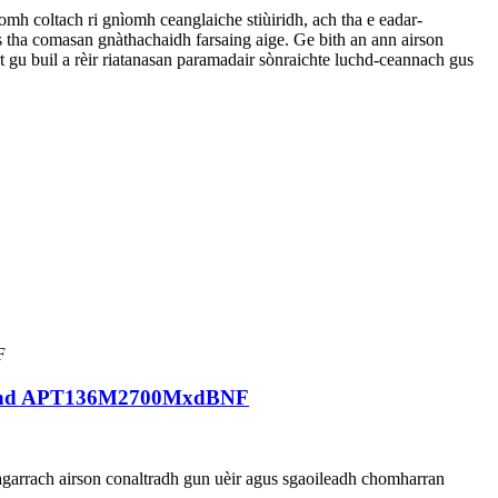
omh coltach ri gnìomh ceanglaiche stiùiridh, ach tha e eadar-
 tha comasan gnàthachaidh farsaing aige. Ge bith an ann airson
t gu buil a rèir riatanasan paramadair sònraichte luchd-ceannach gus
achd APT136M2700MxdBNF
arrach airson conaltradh gun uèir agus sgaoileadh chomharran