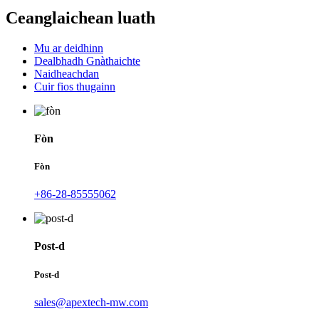
Ceanglaichean luath
Mu ar deidhinn
Dealbhadh Gnàthaichte
Naidheachdan
Cuir fios thugainn
Fòn
Fòn
+86-28-85555062
Post-d
Post-d
sales@apextech-mw.com