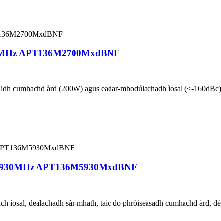
700MHz APT136M2700MxdBNF
idh cumhachd àrd (200W) agus eadar-mhodúlachadh ìosal (≤-160dBc), 
36-5930MHz APT136M5930MxdBNF
each ìosal, dealachadh sàr-mhath, taic do phròiseasadh cumhachd àrd, d