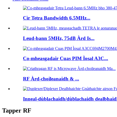
Cìr Tetra Bandwidth 6.5MHz...
Leud-bann 5MHz, 75dB Àrd Is...
Co-mheasgadair Cuas PIM Ìosal A3C...
RF Àrd-choileanaidh & ...
Inneal-dùblachaidh/dùblachaidh dealbhaidh
Tapper RF