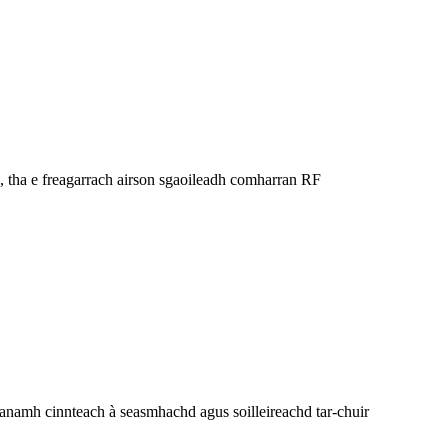
tha e freagarrach airson sgaoileadh comharran RF
èanamh cinnteach à seasmhachd agus soilleireachd tar-chuir