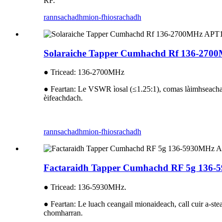
RF.
rannsachadh
mion-fhiosrachadh
Solaraiche Tapper Cumhachd Rf 136-2
● Tricead: 136-2700MHz
● Feartan: Le VSWR ìosal (≤1.25:1), comas làimhseacha
èifeachdach.
rannsachadh
mion-fhiosrachadh
Factaraidh Tapper Cumhachd RF 5g 1
● Tricead: 136-5930MHz.
● Feartan: Le luach ceangail mionaideach, call cuir a-st
chomharran.