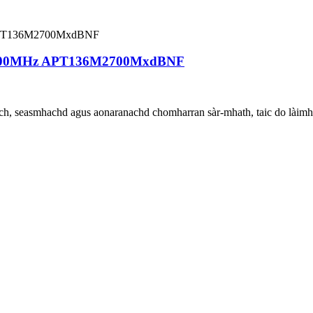
-2700MHz APT136M2700MxdBNF
h, seasmhachd agus aonaranachd chomharran sàr-mhath, taic do làimh