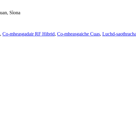
uan, Sìona
,
Co-mheasgadair RF Hibrid
,
Co-mheasgaiche Cuas
,
Luchd-saothrach