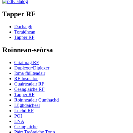
Catalog
Tapper RF
Dachaigh
Toraidhean
Tapper RF
Roinnean-seòrsa
Criathrag RF
Duplexer/Diplexer
Ioma-fhillteadair
RF Insolator
Cuairteadair RF
Ceanglaiche RF
Tapper RF
Roinneadair Cumhachd
Lùghdaichear
Luchd RF
POI
LNA
Ceanglaiche
Pàirt Treòraiche Tonn