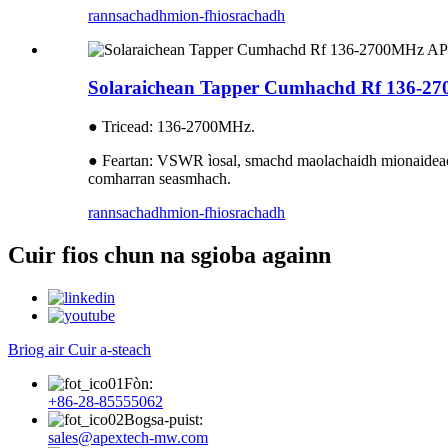
rannsachadh
mion-fhiosrachadh
Solaraichean Tapper Cumhachd Rf 136
● Tricead: 136-2700MHz.
● Feartan: VSWR ìosal, smachd maolachaidh mionaideac
comharran seasmhach.
rannsachadh
mion-fhiosrachadh
Cuir fios chun na sgioba againn
Briog air Cuir a-steach
Fòn:
+86-28-85555062
Bogsa-puist:
sales@apextech-mw.com