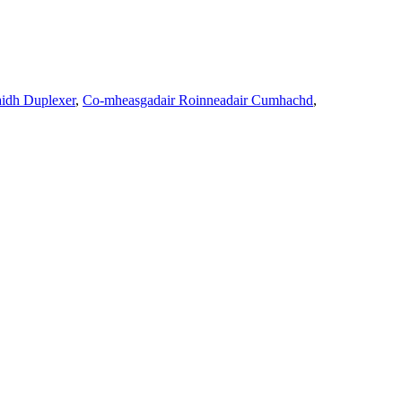
aidh Duplexer
,
Co-mheasgadair Roinneadair Cumhachd
,